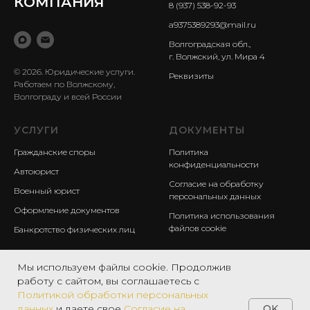
КОМПАНИЯ
8 (937) 538-92-93
a9375389293@mail.ru
Волгоградская обл.,
г. Волжский, ул. Мира 4
© 2026. Юридические услуги.
Реквизиты
Работаем по Волжскому,
Волгограду и всей России
УСЛУГИ
ДОКУМЕНТЫ
Гражданские споры
Политика
конфиденциальности
Автоюрист
Согласие на обработку
Военный юрист
персональных данных
Оформление документов
Политика использования
файлов cookie
Банкротство физических лиц
Мы используем файлы cookie. Продолжив
работу с сайтом, вы соглашаетесь с
Политикой обработки персональных
OK
данных
и даете свое
Согласие на